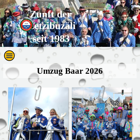
Direkt zum Seiteninhalt
Zunft der 
Letzibuzäli
seit 1983
Menü überspringen
Umzug Baar 2026