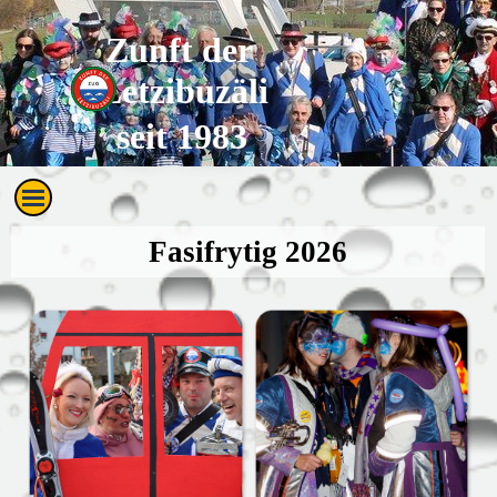
Direkt zum Seiteninhalt
Zunft der 
Letzibuzäli
seit 1983
Menü überspringen
Fasifrytig 2026