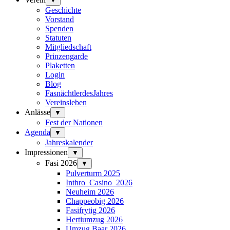
▼
Geschichte
Vorstand
Spenden
Statuten
Mitgliedschaft
Prinzengarde
Plaketten
Login
Blog
FasnächtlerdesJahres
Vereinsleben
Anlässe
▼
Fest der Nationen
Agenda
▼
Jahreskalender
Impressionen
▼
Fasi 2026
▼
Pulverturm 2025
Inthro_Casino_2026
Neuheim 2026
Chappeobig 2026
Fasifrytig 2026
Hertiumzug 2026
Umzug Baar 2026