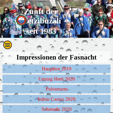
Direkt zum Seiteninhalt
Zunft der 
Letzibuzäli
seit 1983
Menü überspringen
Impressionen der Fasnacht
Hauptbot 2019
Umzug Herti 2020
Pulverturm
Inthro Casino 2020
Schmudo 2020