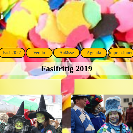
i
Fasi 2027
Verein
Anlässe
Agenda
Impressione
▼
▼
▼
▼
Fasifritig 2019