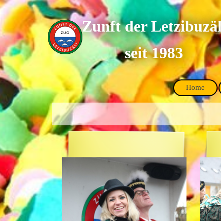
Direkt zum Seiteninhalt
Zunft der Letzibuzäl
seit 1983
Home
Menü überspringen