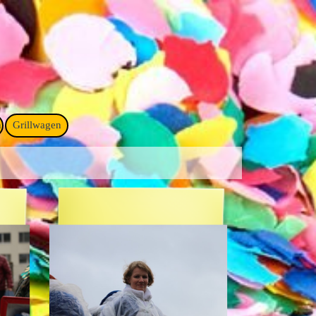
n
Grillwagen
▼
▼